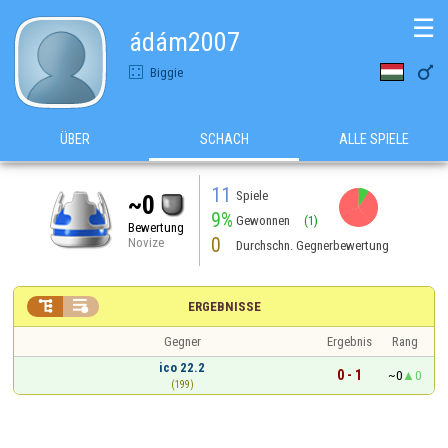
☰
ádám2007

Biggie
ÜBER
SCHACH
ALLE SPIELE
11
Spiele
~0
9%
Gewonnen
(1)
Bewertung
0
Novize
Durchschn. Gegnerbewertung


ERGEBNISSE
Gegner
Ergebnis
Rang
ico 22.2
0 - 1
~0
0
(199)