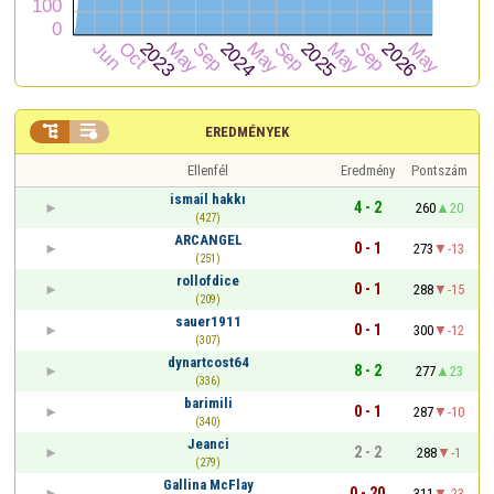


EREDMÉNYEK
Ellenfél
Eredmény
Pontszám
ismail hakkı
4 - 2
260
20
(427)
ARCANGEL
0 - 1
273
-13
(251)
rollofdice
0 - 1
288
-15
(209)
sauer1911
0 - 1
300
-12
(307)
dynartcost64
8 - 2
277
23
(336)
barimili
0 - 1
287
-10
(340)
Jeanci
2 - 2
288
-1
(279)
Gallina McFlay
0 - 20
311
-23