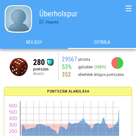
☰
Überholspur
Despota
NÉVJEGY
OSTÁBLA
29567
játszma
280
53%
győzelem
(15571)
pontszám
352
Amatőr
ellenfelek átlagos pontszáma
PONTSZÁM ALAKULÁSA