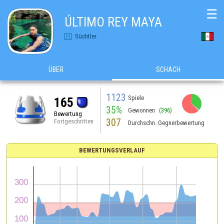
☰
ÚLTIMO REY MAYA
Süchtler
ÜBER
SCHACH
1123
Spiele
165
35%
Gewonnen
(396)
Bewertung
307
Fortgeschritten
Durchschn. Gegnerbewertung
BEWERTUNGSVERLAUF