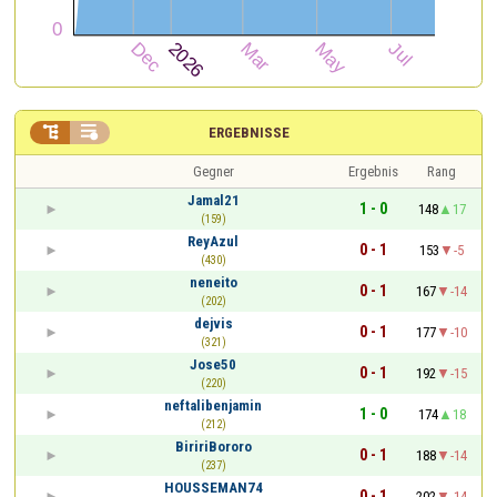


ERGEBNISSE
Gegner
Ergebnis
Rang
Jamal21
1 - 0
148
17
(159)
ReyAzul
0 - 1
153
-5
(430)
neneito
0 - 1
167
-14
(202)
dejvis
0 - 1
177
-10
(321)
Jose50
0 - 1
192
-15
(220)
neftalibenjamin
1 - 0
174
18
(212)
BiririBororo
0 - 1
188
-14
(237)
HOUSSEMAN74
0 - 1
202
-14