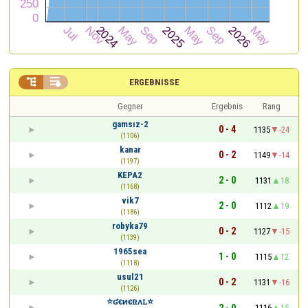


ERGEBNISSE
Gegner
Ergebnis
Rang
gamsız-2
0 - 4
1135
-24
(1106)
kanar
0 - 2
1149
-14
(1197)
KEPA2
2 - 0
1131
18
(1168)
vik7
2 - 0
1112
19
(1186)
robyka79
0 - 2
1127
-15
(1139)
1965sea
1 - 0
1115
12
(1118)
usul21
0 - 2
1131
-16
(1126)
⭐ʛꞓᴎꞓꮢᴧꮮ⭐
2 - 0
1116
15