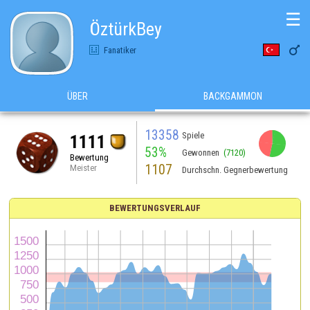
☰
ÖztürkBey

Fanatiker
ÜBER
BACKGAMMON
13358
Spiele
1111
53%
Gewonnen
(7120)
Bewertung
1107
Meister
Durchschn. Gegnerbewertung
BEWERTUNGSVERLAUF