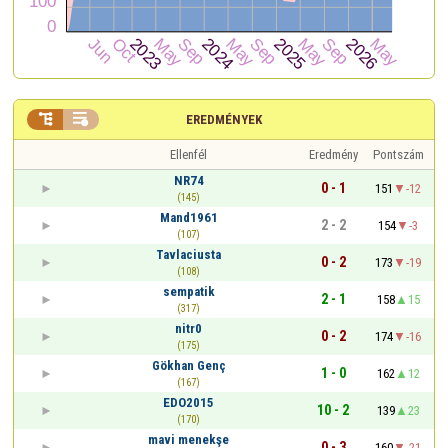


EREDMÉNYEK
Ellenfél
Eredmény
Pontszám
NR74
0 - 1
151
-12
(145)
Mand1961
2 - 2
154
-3
(107)
Tavlaciusta
0 - 2
173
-19
(108)
sempatik
2 - 1
158
15
(317)
nitr0
0 - 2
174
-16
(175)
Gökhan Genç
1 - 0
162
12
(167)
EDO2015
10 - 2
139
23
(170)
mavi menekşe
0 - 3
160
-21