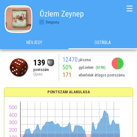
☰
Özlem Zeynep
Despota
NÉVJEGY
OSTÁBLA
12470
játszma
139
50%
győzelem
(6193)
pontszám
171
Újonc
ellenfelek átlagos pontszáma
PONTSZÁM ALAKULÁSA