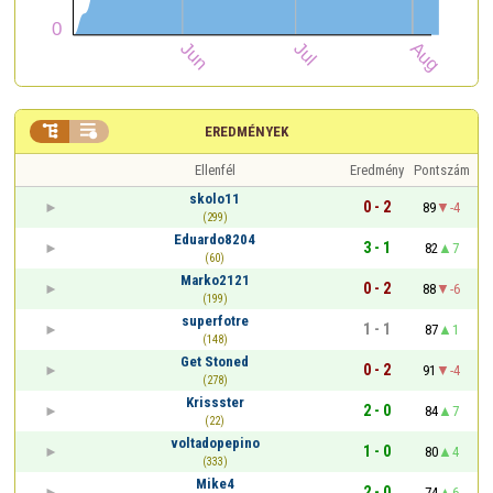


EREDMÉNYEK
Ellenfél
Eredmény
Pontszám
skolo11
0 - 2
89
-4
(299)
Eduardo8204
3 - 1
82
7
(60)
Marko2121
0 - 2
88
-6
(199)
superfotre
1 - 1
87
1
(148)
Get Stoned
0 - 2
91
-4
(278)
Krissster
2 - 0
84
7
(22)
voltadopepino
1 - 0
80
4
(333)
Mike4
2 - 0
74
6