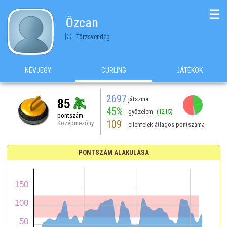
☰
Özcan
Törzsvendég
NÉVJEGY
CURLING
JÁTÉKOK
2697
játszma
85
45%
győzelem
(1215)
pontszám
109
Középmezőny
ellenfelek átlagos pontszáma
PONTSZÁM ALAKULÁSA