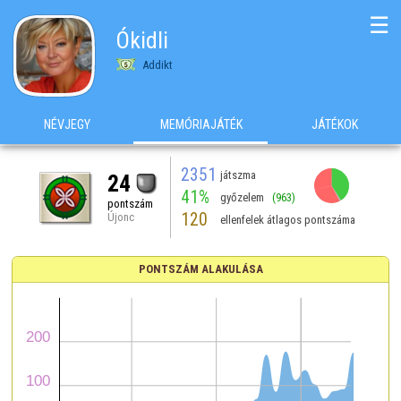
☰
Ókidli
Addikt
NÉVJEGY
MEMÓRIAJÁTÉK
JÁTÉKOK
2351
játszma
24
41%
győzelem
(963)
pontszám
120
Újonc
ellenfelek átlagos pontszáma
PONTSZÁM ALAKULÁSA