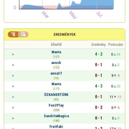


EREDMÉNYEK
Ellenfél
Eredmény
Pontszám
Manta
4 - 2
0
24
(157)
anusk
0 - 1
0
0
(132)
anna37
0 - 1
9
-9
(14)
Manta
4 - 3
0
20
(177)
ÖZKANERTÜRK
0 - 1
11
-11
(45)
Fun2Play
0 - 2
6
-6
(208)
SandritaMagica
0 - 1
0
0
(180)
freitfabi
1 - 2
17
-11