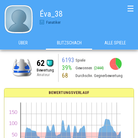
☰
Éva_38
Fanatiker
ÜBER
BLITZSCHACH
ALLE SPIELE
6193
Spiele
62
39%
Gewonnen
(2444)
Bewertung
68
Amateur
Durchschn. Gegnerbewertung
BEWERTUNGSVERLAUF