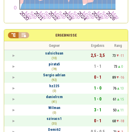


ERGEBNISSE
Gegner
Ergebnis
Rang
salsichuan
2,5 - 3,5
73
-11
(10)
pirata5
1 - 1
73
0
(78)
Sergio adrian
0 - 1
89
-16
(92)
hz225
1 - 0
76
13
(0)
danielrcm
1 - 0
61
15
(41)
Wilman
3 - 1
50
11
(0)
szivacs1
0 - 1
68
-18
(35)
Demi62
0,5 - 0,5
71
-3