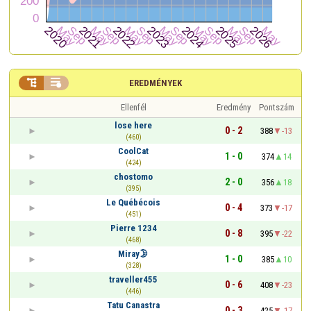


EREDMÉNYEK
Ellenfél
Eredmény
Pontszám
lose here
0 - 2
388
-13
(460)
CoolCat
1 - 0
374
14
(424)
chostomo
2 - 0
356
18
(395)
Le Québécois
0 - 4
373
-17
(451)
Pierre 1234
0 - 8
395
-22
(468)
Miray🌛
1 - 0
385
10
(328)
traveller455
0 - 6
408
-23
(446)
Tatu Canastra
0 - 3
425
-17