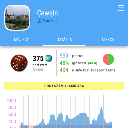
☰
Çewşin
Fanatikus
NÉVJEGY
OSTÁBLA
JÁTÉKOK
9991
játszma
375
48%
győzelem
(4834)
pontszám
494
Amatőr
ellenfelek átlagos pontszáma
PONTSZÁM ALAKULÁSA