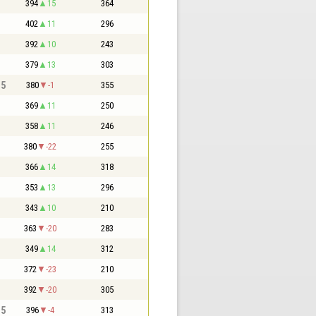
394
15
364
402
11
296
392
10
243
379
13
303
,5
380
-1
355
369
11
250
358
11
246
380
-22
255
366
14
318
353
13
296
343
10
210
363
-20
283
349
14
312
372
-23
210
392
-20
305
,5
396
-4
313