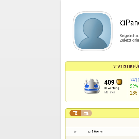
¤Pan
Beigetreten
Zuletzt onli
STATISTIK FÜ
741
409
52%
Bewertung
285
Meister


vor 2 Wochen