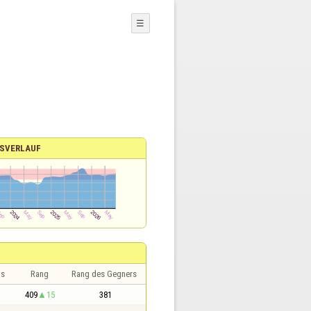
☰
SVERLAUF
is
Rang
Rang des Gegners
409
15
381