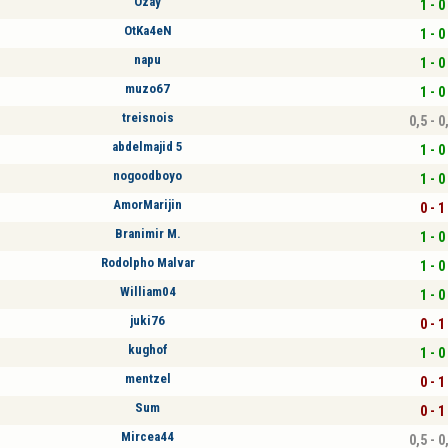
Özay
1 - 0
OtKa4eN
1 - 0
napu
1 - 0
muzo67
1 - 0
treisnois
0,5 - 0
abdelmajid 5
1 - 0
nogoodboyo
1 - 0
AmorMarijin
0 - 1
Branimir M.
1 - 0
Rodolpho Malvar
1 - 0
William04
1 - 0
juki76
0 - 1
kughof
1 - 0
mentzel
0 - 1
Sum
0 - 1
Mircea44
0,5 - 0