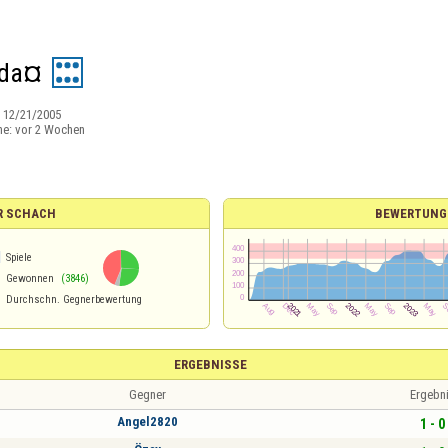
da¤
:
12/21/2005
ne:
vor 2 Wochen
R SCHACH
BEWERTUNG
1
Spiele
Gewonnen
(3846)
Durchschn. Gegnerbewertung
ERGEBNISSE
Gegner
Ergebn
Angel2820
1 - 0