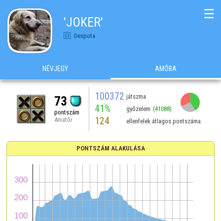
☰
'JOKER'
Despota
NÉVJEGY
AMŐBA
100372
játszma
73
41%
győzelem
(41088)
pontszám
124
Amatőr
ellenfelek átlagos pontszáma
PONTSZÁM ALAKULÁSA