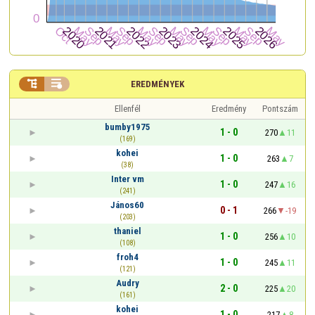


EREDMÉNYEK
Ellenfél
Eredmény
Pontszám
bumby1975
1 - 0
270
11
(169)
kohei
1 - 0
263
7
(38)
Inter vm
1 - 0
247
16
(241)
János60
0 - 1
266
-19
(203)
thaniel
1 - 0
256
10
(108)
froh4
1 - 0
245
11
(121)
Audry
2 - 0
225
20
(161)
kohei
1 - 0
217
8