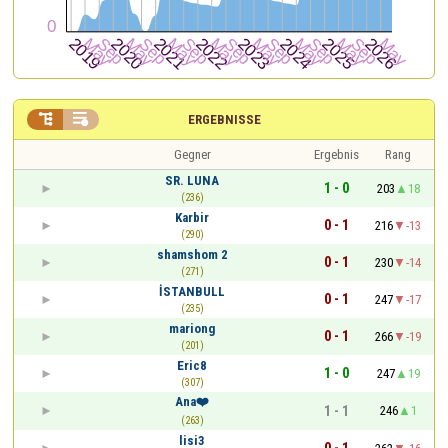


ERGEBNISSE
Gegner
Ergebnis
Rang
SR. LUNA
1 - 0
203
18
(236)
Karbir
0 - 1
216
-13
(290)
shamshom 2
0 - 1
230
-14
(271)
İSTANBULL
0 - 1
247
-17
(235)
mariong
0 - 1
266
-19
(201)
Eric8
1 - 0
247
19
(307)
Ana❤️
1 - 1
246
1
(263)
lisi3