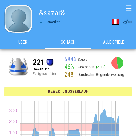
☰
&sazar&

Fanatiker
38
ÜBER
SCHACH
ALLE SPIELE
5846
Spiele
221
46%
Gewonnen
(2710)
Bewertung
248
Fortgeschritten
Durchschn. Gegnerbewertung
BEWERTUNGSVERLAUF