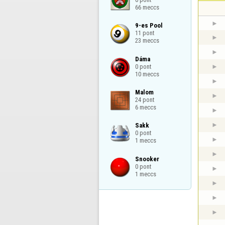
66 meccs
9-es Pool

11 pont

23 meccs
Dáma

0 pont

10 meccs
Malom

24 pont

6 meccs
Sakk

0 pont

1 meccs
Snooker

0 pont

1 meccs