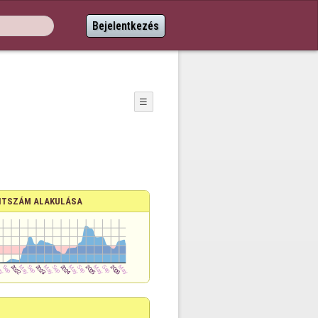
Bejelentkezés
☰
TSZÁM ALAKULÁSA