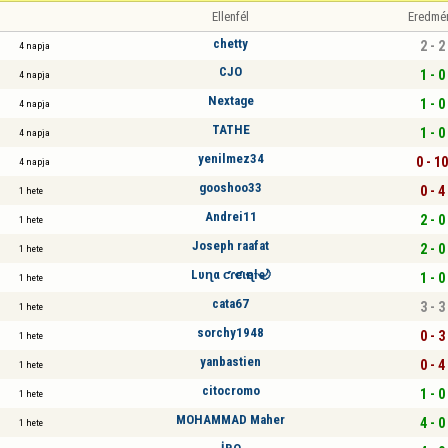
Ellenfél
Eredmé
chetty
2 - 2
4 napja
CJO
1 - 0
4 napja
Nextage
1 - 0
4 napja
TATHE
1 - 0
4 napja
yenilmez34
0 - 10
4 napja
gooshoo33
0 - 4
1 hete
Andrei11
2 - 0
1 hete
Joseph raafat
2 - 0
1 hete
Lυɳα ƈɾҽƈιҽɳƚҽ🌙
1 - 0
1 hete
cata67
3 - 3
1 hete
sorchy1948
0 - 3
1 hete
yanbastien
0 - 4
1 hete
citocromo
1 - 0
1 hete
MOHAMMAD Maher
4 - 0
1 hete