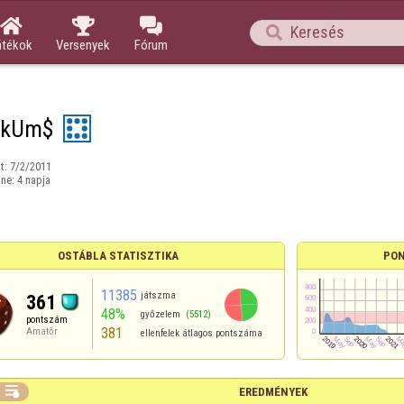




átékok
Versenyek
Fórum
kUm$
t:
7/2/2011
ine:
4 napja
OSTÁBLA STATISZTIKA
PON
11385
játszma
361
48%
győzelem
(5512)
pontszám
381
Amatőr
ellenfelek átlagos pontszáma

EREDMÉNYEK