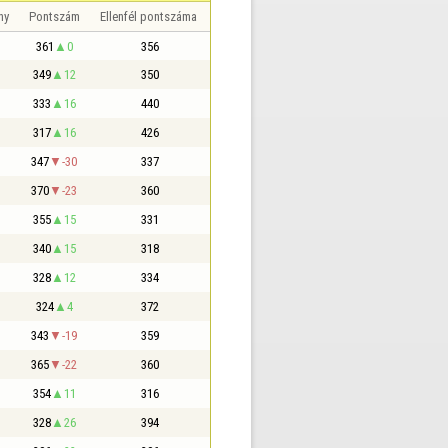
ny
Pontszám
Ellenfél pontszáma
361
0
356
349
12
350
333
16
440
317
16
426
347
-30
337
370
-23
360
355
15
331
340
15
318
328
12
334
324
4
372
343
-19
359
365
-22
360
354
11
316
328
26
394