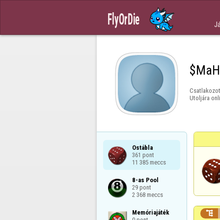
J
$MaH
Csatlakozot
Utoljára onl
Ostábla

361 pont

11 385 meccs
8-as Pool

29 pont

2 368 meccs
Memóriajáték


0 pont
