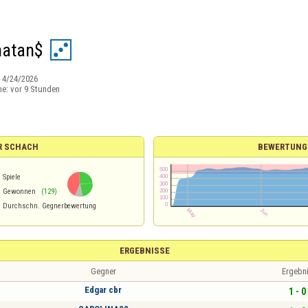
natan$
:
4/24/2026
ne:
vor 9 Stunden
R SCHACH
BEWERTUNG
Spiele
%
Gewonnen
(129)
Durchschn. Gegnerbewertung
ERGEBNISSE
Gegner
Ergebn
Edgar cbr
1 - 0