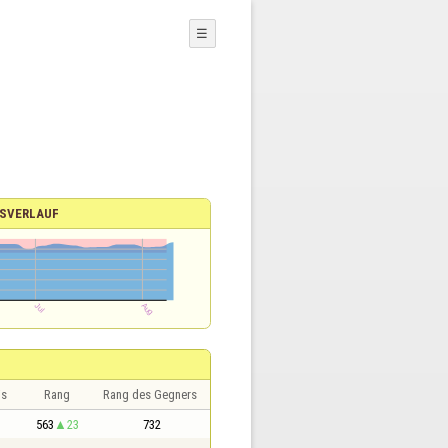
☰
SVERLAUF
is
Rang
Rang des Gegners
563
23
732