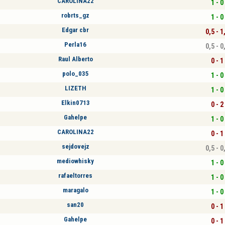
CAROLINA22
1 - 0
robrts_gz
1 - 0
Edgar cbr
0,5 - 1
Perla16
0,5 - 0
Raul Alberto
0 - 1
polo_035
1 - 0
LIZETH
1 - 0
Elkin0713
0 - 2
Gahelpe
1 - 0
CAROLINA22
0 - 1
sejdovejz
0,5 - 0
mediowhisky
1 - 0
rafaeltorres
1 - 0
maragalo
1 - 0
san20
0 - 1
Gahelpe
0 - 1