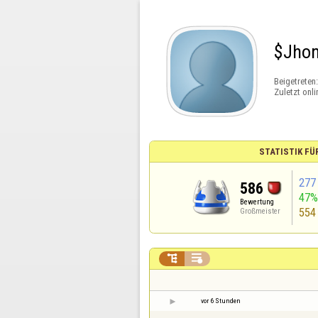
$Jho
Beigetreten
Zuletzt onli
STATISTIK FÜ
277
586
47
Bewertung
554
Großmeister


vor 6 Stunden