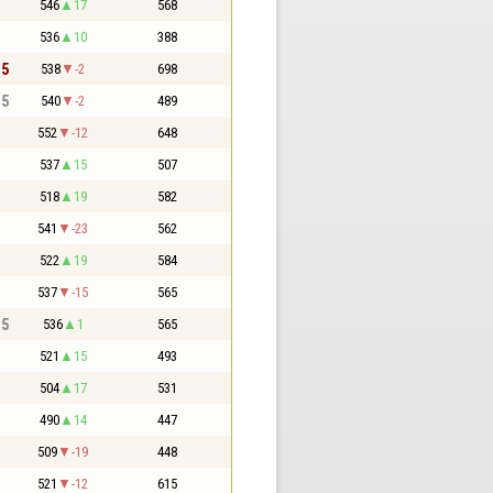
546
17
568
536
10
388
,5
538
-2
698
,5
540
-2
489
552
-12
648
537
15
507
518
19
582
541
-23
562
522
19
584
537
-15
565
,5
536
1
565
521
15
493
504
17
531
490
14
447
509
-19
448
521
-12
615