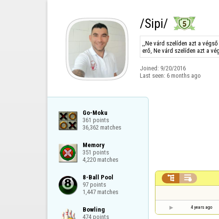
/Sipi/
,,Ne várd szelíden azt a végső
erő, Ne várd szelíden azt a vé
Joined:
9/20/2016
Last seen:
6 months ago
Go-Moku

361 points

36,362 matches
Memory

351 points

4,220 matches
8-Ball Pool



97 points

1,447 matches
4 years ago
Bowling

474 points
