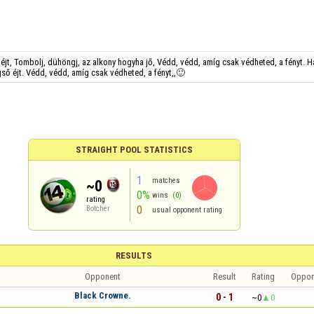
 éjt, Tombolj, dühöngj, az alkony hogyha jő, Védd, védd, amíg csak védheted, a fényt. H
gső éjt. Védd, védd, amíg csak védheted, a fényt,,🙂
STRAIGHT POOL STATISTICS
1
matches
~0
0%
wins
(0)
rating
0
Botcher
usual opponent rating
RESULTS
Opponent
Result
Rating
Oppon
Black Crowne.
0 - 1
~0
0