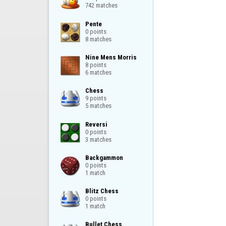
742 matches
Pente

0 points

8 matches
Nine Mens Morris

8 points

6 matches
Chess

9 points

5 matches
Reversi

0 points

3 matches
Backgammon

0 points

1 match
Blitz Chess

0 points

1 match
Bullet Chess
