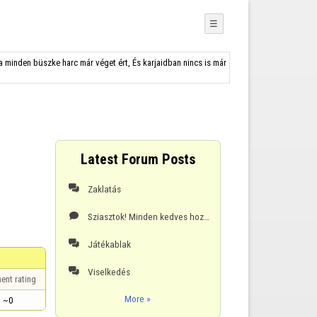
☰
a minden büszke harc már véget ért, És karjaidban nincs is már
Latest Forum Posts
Zaklatás

Sziasztok! Minden kedves hozzászólást meg szeretnék köszönni!!! 🙂Azt sohasem szabad elfelejteni hog

Játékablak

Viselkedés

ent rating
More »
~0