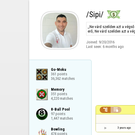
/Sipi/
,,Ne várd szelíden azt a végső
erő, Ne várd szelíden azt a vé
Joined:
9/20/2016
Last seen:
6 months ago
Go-Moku

361 points

36,362 matches
Memory

351 points

4,220 matches
8-Ball Pool



97 points

1,447 matches
3 years ago
Bowling

474 points
