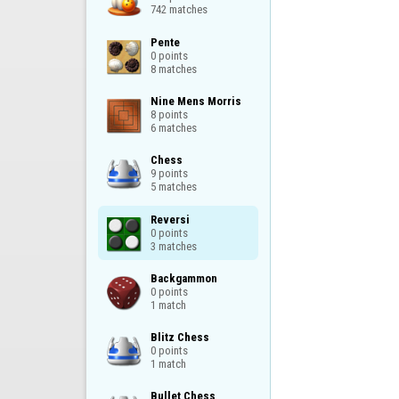
742 matches
Pente

0 points

8 matches
Nine Mens Morris

8 points

6 matches
Chess

9 points

5 matches
Reversi

0 points

3 matches
Backgammon

0 points

1 match
Blitz Chess

0 points

1 match
Bullet Chess
