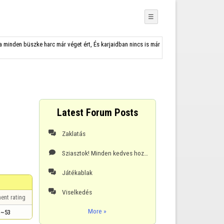
☰
a minden büszke harc már véget ért, És karjaidban nincs is már
Latest Forum Posts
Zaklatás

Sziasztok! Minden kedves hozzászólást meg szeretnék köszönni!!! 🙂Azt sohasem szabad elfelejteni hog

Játékablak

Viselkedés

ent rating
More »
~53