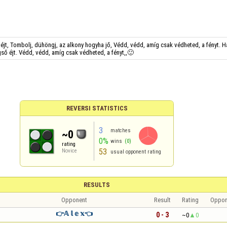
 éjt, Tombolj, dühöngj, az alkony hogyha jő, Védd, védd, amíg csak védheted, a fényt. H
gső éjt. Védd, védd, amíg csak védheted, a fényt,,🙂
REVERSI STATISTICS
3
matches
~0
0%
wins
(0)
rating
53
Novice
usual opponent rating
RESULTS
Opponent
Result
Rating
Oppon
👉𝔸 𝕝 𝕖 𝕩👈
0 - 3
~0
0