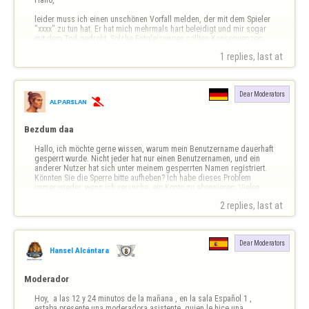
leider muss ich einen unschönen Vorfall melden, der mit dem Spieler 
"xxxx" zu tun hat. Er hat mich mehrmals hart beleidigt und mir sogar 
mit dem Tod gedroht. Solche Entgleisungen sollten Konsequenzen 
nach sich ziehen. 

1 replies, last at 
Vielleicht kann dieser Spieler vorübergehend gesperrt werden, würde 
das in Anbetracht der Vorkomnisse für angemessen hal…
Dear Moderators
ᴀʟᴘᴀʀsʟᴀɴ

Bezdum daa
Hallo, ich möchte gerne wissen, warum mein Benutzername dauerhaft 
gesperrt wurde. Nicht jeder hat nur einen Benutzernamen, und ein 
anderer Nutzer hat sich unter meinem gesperrten Namen registriert. 
Könnten Sie die Sperre bitte aufheben? Ich habe dieses Problem 
immer wieder, wenn ich versuche, ein Konto zu abonnieren. Vielen 
Dank für Ihre Aufmerksam…
2 replies, last at 
Dear Moderators
Hansel Alcántara
Moderador
Hoy,  a las 12 y 24 minutos de la mañana , en la sala Español 1 , 
estaba presente una moderadora asistente  quien le hice una 