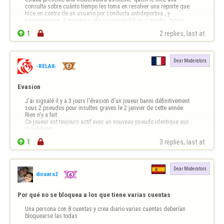
consulta sobre cuánto tiempo les toma en resolver una reporte que 
hice en contra de un usuario por conducta antideportiva , y 
transcurrieron  3 minutos y ella no respondió mi consulta,  tengo 
captura de pantallas sobre la pr…

1

2 replies, last at 
Dear Moderators
-RELAX-
Evasion
J'ai signalé il y a 3 jours l'évasion d'un joueur banni définitivement 
sous 2 pseudos pour insultes graves le 2 janvier de cette année.

Rien n'y a fait 

Ce joueur est toujours actif avec un nouveau pseudo identique aux 
précédents.

Je plains les aides modérateurs qui ne peuvent lutter contre cet état 

1

3 replies, last at 
de fait.

FLY dites nous si l'évasion n'est pl…
Dear Moderators
dicuars2
Por qué no se bloquea a los que tiene varias cuentas
Una persona con 8 cuentas y crea diario varias cuentas deberían 
bloquearse las todas