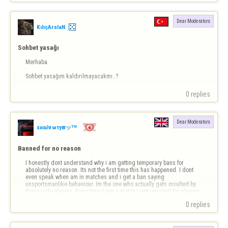
Dear Moderators
KılıçArslaN
Sohbet yasağı
Merhaba.

Sohbet yasağım kaldırılmayacakmı..?
0 replies
Dear Moderators
ѕнα∂σωτyຮッᵀᴹ
Banned for no reason
I honestly dont understand why i am getting temporary bans for 
absolutely no reason. Its not the first time this has happened. I dont 
even speak when am in matches and i get a ban saying 
unsportsmanlike behaviour. Im the one who actually gets insulted by 
these rude players. Every time I win a match i get reported for playing 
too good. Its so unfair…
0 replies