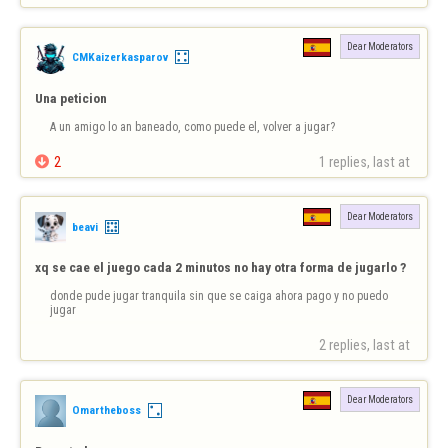
Dear Moderators
CMKaizerkasparov
Una peticion
A un amigo lo an baneado, como puede el, volver a jugar?

2
1 replies, last at 
Dear Moderators
beavi
xq se cae el juego cada 2 minutos no hay otra forma de jugarlo ?
donde pude jugar tranquila sin que se caiga ahora pago y no puedo 
jugar
2 replies, last at 
Dear Moderators
Omartheboss