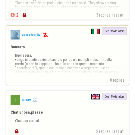
These are simply the profile pictures I uploaded. They show nothing 
but my face, from the neck up. What exactly is inappropriate about that? 
They do not violate any rules. I feel I a…

2

3 replies, last at 
Dear Moderators
aperolspritz

Bannato
Buonasera,

vengo in continuazione bannato per usare multipli nicks. In realtà, 
credo (o che io sappia) ne ho solo uno ( in questo momento 
"aperolspritz"), quello con ci sono costretto a regisrarmi. Se ne 
dovessi avere qualcun altro, vi prego di cancellarlo definitivamente o 
in alternativa ricordarmi quale sia. Grazie
0 replies
Dear Moderators
luibov
Chat unban,please
Chat ban appeal

2 replies, last at 