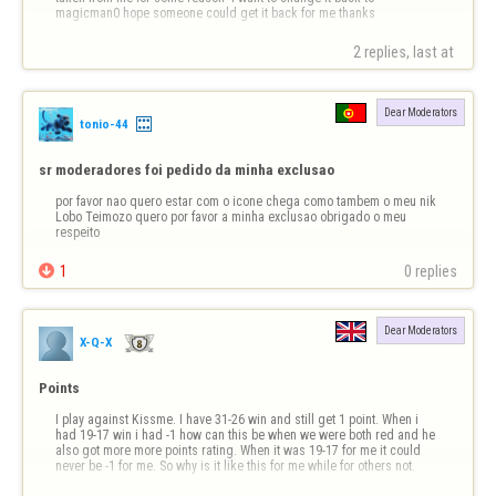
magicman0 hope someone could get it back for me thanks
2 replies, last at 
Dear Moderators
tonio-44
sr moderadores foi pedido da minha exclusao
por favor nao quero estar com o icone chega como tambem o meu nik 
Lobo Teimozo quero por favor a minha exclusao obrigado o meu 
respeito

1
0 replies
Dear Moderators
X-Q-X
Points
I play against Kissme. I have 31-26 win and still get 1 point. When i 
had 19-17 win i had -1 how can this be when we were both red and he 
also got more more points rating. When it was 19-17 for me it could 
never be -1 for me. So why is it like this for me while for others not.