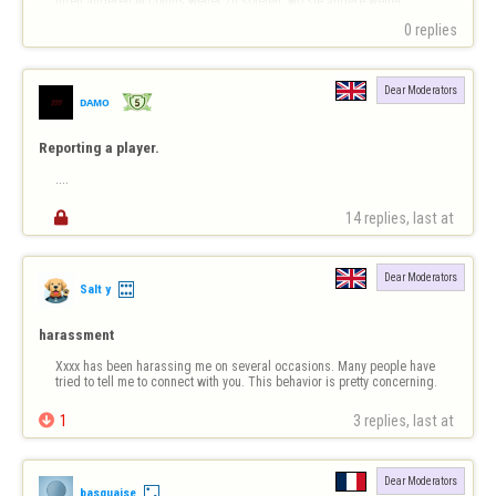
ihren anderen Accounts weiter zu spielen, wo sie andere weiter 
beleidigen?

0 replies
Das macht doch irgendwie keinen Sinn!? Ich hatte das mal direkt bei 
Euch mit dem Spielernamen gemeldet aber nie eine Antwort 
bekomme…
Dear Moderators
ᴅᴀᴍᴏ
Reporting a player.
....

14 replies, last at 
Dear Moderators
Salt y
harassment
Xxxx has been harassing me on several occasions. Many people have 
tried to tell me to connect with you. This behavior is pretty concerning.

1
3 replies, last at 
Dear Moderators
basquaise