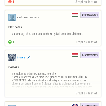

1
5 replies, last at 
Dear Moderators
<unknown author>
Előfizetés
Valami baj lehet, sms-ben se és kártyával se tudok előfizetni.

1
1 replies, last at 
Dear Moderators
Shawix
Gomoku
Tisztelt moderátorok/asszisztensek !

Katona93 nevem ki lett tiltva ideiglenesen OK SPORTSZERŰTLEN 
VISELKEDÉS ! de nem követtem el még egy csunya szó írást sem 
akkor nem értem hogy miért lettem tíltva ideiglenesen komolyan már 
ez nem első hogy csak ugy tiltanak vagy eza rendszer csinálja vagy 
nem tudom kérem válaszoljanak és indokolják meg hogy mos…
5 replies, last at 