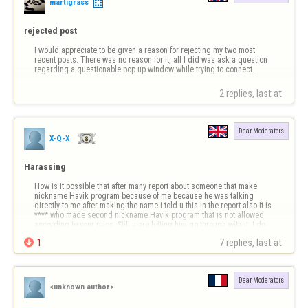
martigrass
rejected post
I would appreciate to be given a reason for rejecting my two most 
recent posts. There was no reason for it, all I did was ask a question 
regarding a questionable pop up window while trying to connect.
2 replies, last at 
Dear Moderators
X-Q-X
Harassing
How is it possible that after many report about someone that make 
nickname Havik program because of me because he was talking 
directly to me after making the name i told u this in the report also it is 
**** who made second nickname Havik program that is not allowed 
according to your rules. Still u are letting him go through with it. I do 
not unders…

1
7 replies, last at 
Dear Moderators
<unknown author>