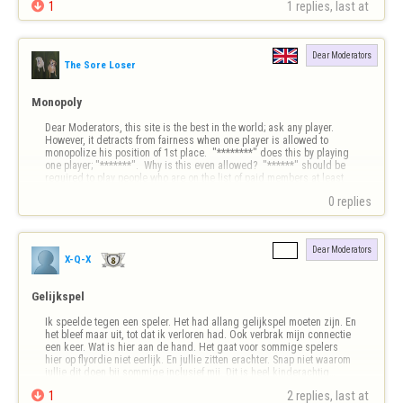

1
1 replies, last at 
Dear Moderators
The Sore Loser
Monopoly
Dear Moderators, this site is the best in the world; ask any player.  
However, it detracts from fairness when one player is allowed to 
monopolize his position of 1st place.  "********" does this by playing 
one player; "*******".  Why is this even allowed?  "******" should be 
required to play people who are on the list of paid members at least 
weekl…
0 replies
Dear Moderators
X-Q-X
Gelijkspel
Ik speelde tegen een speler. Het had allang gelijkspel moeten zijn. En 
het bleef maar uit, tot dat ik verloren had. Ook verbrak mijn connectie 
een keer. Wat is hier aan de hand. Het gaat voor sommige spelers 
hier op flyordie niet eerlijk. En jullie zitten erachter. Snap niet waarom 
jullie dit doen bij sommige inclusief mij. Dit is heel kinderachtig…

1
2 replies, last at 