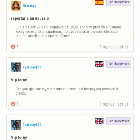
Dear Moderators
New Age
reportar a un usuario
El dia de hoy 29 de Diciembvre del 2025, abrio mi privado el usuario 
xxxx y me escribio majaderias, no pude reportarlo desde otro sitio, 
por eso acudi a esta opcion. Gracias

1
1 replies, last at 
Dear Moderators
Fastplay100
Vip torny
Can you give me my vip status as a won last tourney not recieved it 
thanks

1
1 replies, last at 
Dear Moderators
Fastplay100
Vip torny