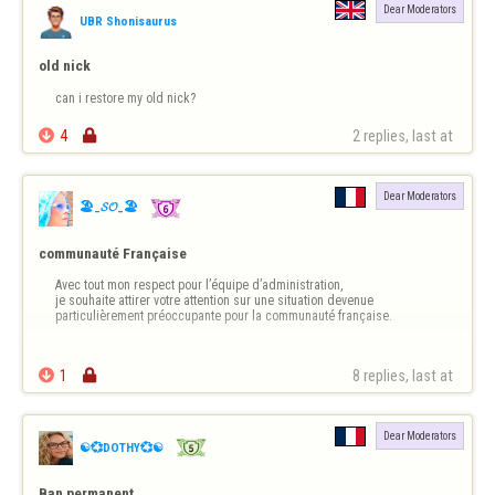
Dear Moderators
UBR Shonisaurus
old nick
can i restore my old nick?

4

2 replies, last at 
Dear Moderators
🏖️_𝓢𝓞_🏖️
communauté Française
Avec tout mon respect pour l’équipe d’administration,

je souhaite attirer votre attention sur une situation devenue 
particulièrement préoccupante pour la communauté française.

Depuis plusieurs semaines, la fréquentation des joueurs et joueuses 

1

8 replies, last at 
français(es) sur FlyOrDie a fortement diminué. Beauco…
Dear Moderators
☯️💞DOTHY💞☯️
Ban permanent