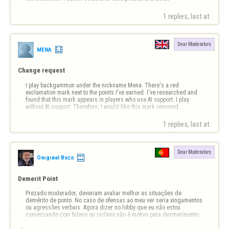
1 replies, last at 
Dear Moderators
MENA
Change request
I play backgammon under the nickname Mena. There's a red 
exclamation mark next to the points I've earned. I've researched and 
found that this mark appears in players who use AI support. I play 
without AI support. Therefore, I would like this mark removed.
1 replies, last at 
Dear Moderators
Oяιgιиal Bυȥα
Demerit Point
Prezado moderador, deveriam avaliar melhor as situações de 
demérito de ponto. No caso de ofensas ao meu ver seria xingamentos 
ou agressões verbais. Agora dizer no lobby que eu não estou 
conversando com fulano ou ciclano não é motivo para desmerimento.