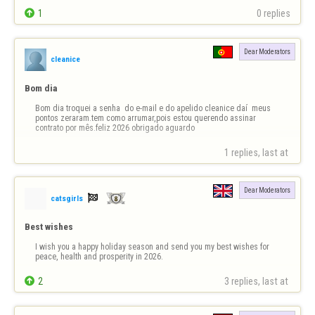

1
0 replies
Dear Moderators
cleanice
Bom dia
Bom dia troquei a senha  do e-mail e do apelido cleanice daí  meus 
pontos zeraram.tem como arrumar,pois estou querendo assinar 
contrato por mês.feliz 2026 obrigado aguardo
1 replies, last at 
Dear Moderators

catsgirls
Best wishes
I wish you a happy holiday season and send you my best wishes for 
peace, health and prosperity in 2026.

2
3 replies, last at 