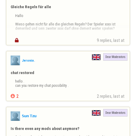
Gleiche Regeln für alle
Hallo

Wieso gelten nicht für alle die gleichen Regeln? Der Spieler xxxx ist 
demerited und sein zweiter xxxx darf ohne demerit weiter spielen?

Der Spieler Philanderer spielt zu letzt am Donnerstag 28.8. um 18.28 

9 replies, last at 
sein letztes Spiel und muss nach 7 Tagen dann einen automatischen 
Punkteabzug bekommen. Er spielt erst am 5.9. ein Spiel, also 9 Tage…
Dear Moderators
Jeronio.
chat restored
hello . 

can you restore my chat possibility .

2
2 replies, last at 
Dear Moderators
𝕊𝕦𝕟 𝕋𝕫𝕦
Is there even any mods about anymore?