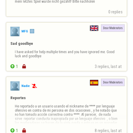
mein letztes Spiel wurde nicht gezählt! Bitte nachholen
0 replies
Dear Moderators
MFG
Sad goodbye
I have asked for help multiple times and you have ignored me. Good 
luck and goodbye

1

3 replies, last at 
Dear Moderators
Nadie

Reportes
He reportado a un usuario usando el nickname de **** por lenguaje 
ofensivo en contra de mi persona en dos ocasiones , y he notado que 
no han tomado acción correctiva contra ****. Al parecer,  de nada 
sirve  reportar conducta inapropiada por un lenguaje ofensivo  , o bien 
los moderadores se hacen de la vista gorda o esto ya es un proceder 
recurrente…

1

8 replies, last at 