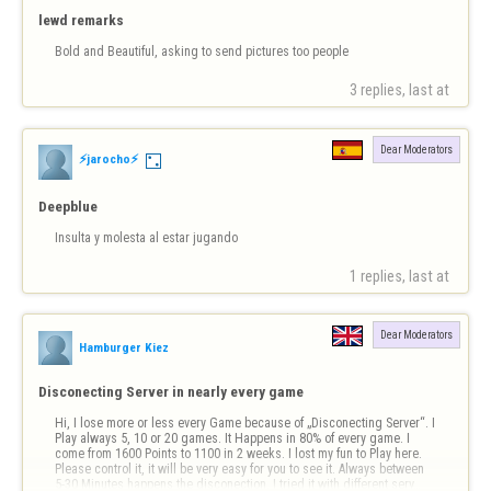
lewd remarks
Bold and Beautiful, asking to send pictures too people
3 replies, last at 
Dear Moderators
⚡jarocho⚡
Deepblue
Insulta y molesta al estar jugando
1 replies, last at 
Dear Moderators
Hamburger Kiez
Disconecting Server in nearly every game
Hi, I lose more or less every Game because of „Disconecting Server“. I 
Play always 5, 10 or 20 games. It Happens in 80% of every game. I 
come from 1600 Points to 1100 in 2 weeks. I lost my fun to Play here. 
Please control it, it will be very easy for you to see it. Always between 
5-30 Minutes happens the disconection. I tried it with different serv…