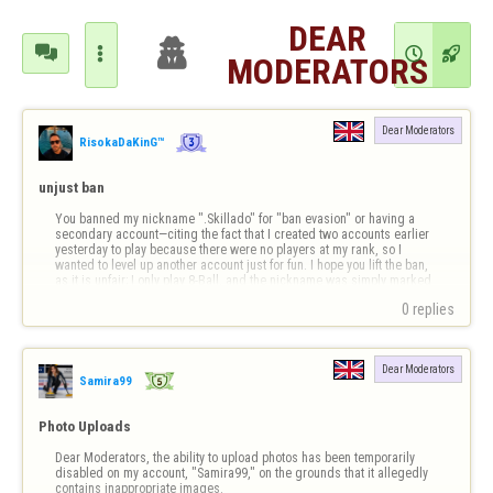
DEAR





MODERATORS
Dear Moderators
RisokaDaKinG™
unjust ban
You banned my nickname ".Skillado" for "ban evasion" or having a 
secondary account—citing the fact that I created two accounts earlier 
yesterday to play because there were no players at my rank, so I 
wanted to level up another account just for fun. I hope you lift the ban, 
as it is unfair; I only play 8-Ball, and the nickname was simply marked 
as "…
0 replies
Dear Moderators
Samira99
Photo Uploads
Dear Moderators, the ability to upload photos has been temporarily 
disabled on my account, "Samira99," on the grounds that it allegedly 
contains inappropriate images.
