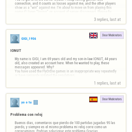
connection, and it counts as losses against me, and the other players 
show as a "win" against me. I'm about to move on from playing this 
game if I keep "losing" on account of server disconnect. Please fix 
this issue so I can continue to play the game.
3 replies, last at 
Dear Moderators
GIGI_1956
IONUT
My name is GIGI, I am 69 years old and my son-in-law IONUT, 44 years 
old, also created an account here. When he wanted to play, these 
messages appeared. Why?

You have used the FlyOrDie games in an inappropriate way repeatedly

or have seriously violated the regulations,

so the moderators have decided to ban your nick permanently.

1 replies, last at 
Reason:

Ban …
Dear Moderators
yo o tu
Problema con reloj
Buenos dias, comentaros que pierdo de 100 partidas jugadas 95 las 
pierdo, y siempre es el mismo problema mi reloj corre como un 
correcaminos. Podrian solucionar este problema.Gracias