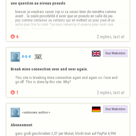
une question au niveau pseudo
bonsoir je voudrais savoir svp si sa serais bien de remettre comme 
avant .. la seule possibilité d avoir que un pseudo en salle de jeu .. 
pas comme certaines ou certains qui en mettent un pour joué et un 
autre pour lire la room ? je vous remercie d avance pour avoir une 
réponse ... bon jeu a tous

6
2 replies, last at 
Dear Moderators
X-Q-X
Break mine connection over and over again.
This site is breaking mine connection again and again so i lose and 
go off. This is done by this site. Why?

1
2 replies, last at 
Dear Moderators
<unknown author>
Abonnement
ganz groß geschrieben 2,07 per Monat, klickt man auf PayPal 4,99€ 