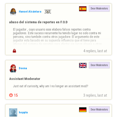
Dear Moderators
Hansel Alcántara
abuso del sistema de reportes en F.O.D
El jugador , cuyo usuario xxxx elabora falsos reportes contra 
jugadores. Este suceso recurrente ha tenido lugar no solo contra mi 
persona, sino también contra otros jugadore. El argumento de este 
jugador esta basado en su supuesta influencia que el tiene para 
abusar del sistema de reportes para afectar sin razon alguna a otros 
jugadores . Esto cons…

4 replies, last at 
Dear Moderators
Deena
Assistant Moderator
Just out of curiosity, why am I no longer an assistant mod?

15
3 replies, last at 
Dear Moderators
hoppla