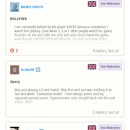
Dear Moderators
MONTE CRISTO
BULLYING
I am constantly bullied by the player XXXXX because sometimes I 
watch him playing. Even when 5, 6 or 7 other people watch his game, 
he picks on me and calls me sick and asks me to leave the game, 
even though I NEVER OPEN MY MOUTH, I'm sick and tired of this 
treatment. I'm in this site for 10 years and I expect to be treated in the 
same way I treat …

3
4 replies, last at 
Dear Moderators
Archie38
Query
Was just playing a 2-end match. Won first end and was holding 4 on 
last end when "connection broke". I lost ratings points and my 
opponent gained points. Opponent was aslo straight back into the next 
match. Why?
2 replies, last at 
Dear Moderators