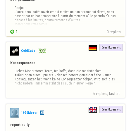
Bonjour 

J'aurais souhaité savoir ce qui motive un ban permanent direct, sans 
passer par un ban temporaire à partir du moment où le pseudo n'a pas 
dépassé les limites, contrairement à d'autres....

Merci pour votre retour.

1
0 replies
Dear Moderators
ColdCube
Konsequenzen
Liebes Moderatoren-Team, ich hoffe, dass die rassistischen 
Äußerungen eines Spielers  - den ich bereits gemeldet habe  - auch 
Konsequenzen hat. Wenn keine Konsequenzen folgen, wird sich dies 
nicht ändern. Immerhin steht dass auch in euren Regeln.
6 replies, last at 
Dear Moderators
1970Mopar
report bully