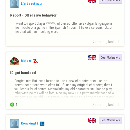
Dear Moderators
L'art cest azur
Report - Offensive behavior .
I want to report player ******, who used offensive vulgar language in 
the middle of a game in the Spanish 1 room...I have a screenshot...of 
the chat with an insulting word.
2 replies, last at 
Dear Moderators
Mate u

ID got bandded
Forgive me. But I was forced to use a new character because the 
server conditions were often DC. If I use my original character, then I 
will lose a lot of points. Meanwhile, my old character still has to play, 
otherwise points will be lost. Now my new ID is permanently banned & 
my points on my old ID are zero, right? very sad. I hope the moderator 
…

1
5 replies, last at 
Dear Moderators
Roadking12