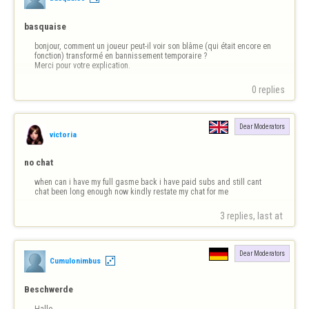
basquaise
bonjour, comment un joueur peut-il voir son blâme (qui était encore en 
fonction) transformé en bannissement temporaire ?

Merci pour votre explication.
0 replies
Dear Moderators
victoria
no chat
when can i have my full gasme back i have paid subs and still cant 
chat been long enough now kindly restate my chat for me
3 replies, last at 
Dear Moderators
Cumulonimbus
Beschwerde
Hallo,
