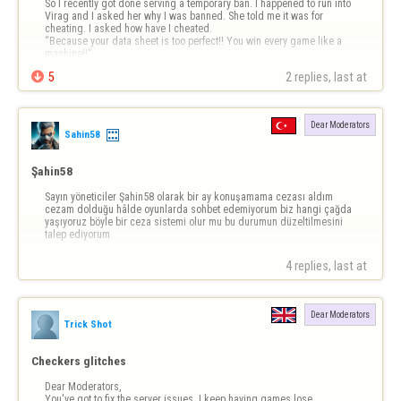
So I recently got done serving a temporary ban. I happened to run into 
Virag and I asked her why I was banned. She told me it was for 
cheating. I asked how have I cheated.

“Because your data sheet is too perfect!! You win every game like a 
machine!!”


5
2 replies, last at 
Surely that is a joke? So you’re telling me, if you win the majority of 
your games you could fa…
Dear Moderators
Sahin58
Şahin58
Sayın yöneticiler Şahin58 olarak bir ay konuşamama cezası aldım 
cezam dolduğu hâlde oyunlarda sohbet edemiyorum biz hangi çağda 
yaşıyoruz böyle bir ceza sistemi olur mu bu durumun düzeltilmesini 
talep ediyorum
4 replies, last at 
Dear Moderators
Trick Shot
Checkers glitches
Dear Moderators,

You've got to fix the server issues. I keep having games lose 