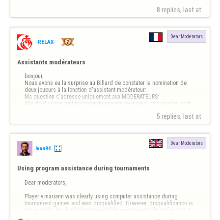
8 replies, last at 
Dear Moderators
-RELAX-
Assistants modérateurs
bonjour,

Nous avons eu la surprise au Billard de constater la nomination de 
deux joueurs à la fonction d'assistant modérateur:

Ma question s'adresse uniquement aux MODERATEURS:

Afin de dissiper tout malentendu pouvez-vous nous dire quelles sont 
les prérogatives et les possibilités  précises de cette fonction dans la 
5 replies, last at 
lutte contre les fauteurs de …
Dear Moderators
Ivan94
Using program assistance during tournaments
Dear moderators,

Player v.mariann was clearly using computer assistance during 
tournament games and was disqualified. However, disqualification is 
not enough—he should be banned if he continues to abuse fair play. I 
have no issue with giving him a warning first, but if he persists in 