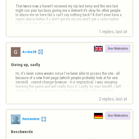
That twice now a haven’t recieved my vip last torny and the one last 
night cos your too busy giving me a demerit it’s okay for other people 
to abuse me on here but a can’t say nothing back? A don’t even have a 
report abuse button if a don’t get my vip you won’t get a subscription 
from me again it’s a joke!
1 replies, last at 
Dear Moderators
Archie38
Giving up, sadly
Hi, it's been some weeks since I've been able to access the site - all 
because of a new front page (which people probably look at for one 
second).  cannot change browser - it is impractical. I was enjoying 
learning the game and will really miss it. Lastly, for your benefit, I will 
tell you that, as a last resort I moved forward my plans to join up …
2 replies, last at 
Dear Moderators
finetandem
Beschwerde