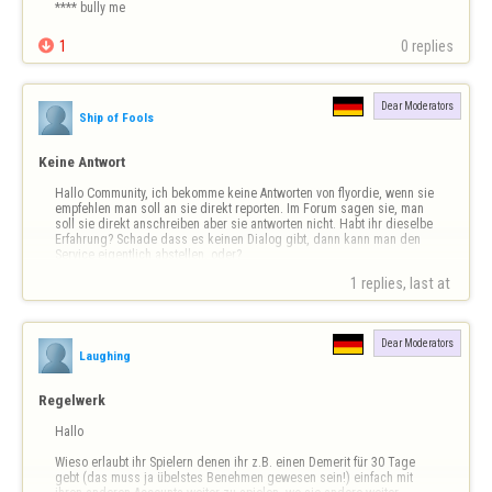
**** bully me

1
0 replies
Dear Moderators
Ship of Fools
Keine Antwort
Hallo Community, ich bekomme keine Antworten von flyordie, wenn sie 
empfehlen man soll an sie direkt reporten. Im Forum sagen sie, man 
soll sie direkt anschreiben aber sie antworten nicht. Habt ihr dieselbe 
Erfahrung? Schade dass es keinen Dialog gibt, dann kann man den 
Service eigentlich abstellen, oder?

1 replies, last at 
Grüße
Dear Moderators
Laughing
Regelwerk
Hallo

Wieso erlaubt ihr Spielern denen ihr z.B. einen Demerit für 30 Tage 
gebt (das muss ja übelstes Benehmen gewesen sein!) einfach mit 