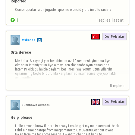
Reported
Como reportar  a un jugador que me ofendió y dio insulto racista

1
1 replies, last at 
Dear Moderators
mykanos
Orta derece
Merhaba. Şikayetçi yim.hesabim en az 10 sene.eskiyim.ama üye 
olmadım.istemiyorum üye olmayı.son dönemde oyun esnasında 
İnterneti olduğu halde bağlantı kesilmesi yaşıyorum.uzun yıllardır 
oynarim hiç böyle bi durumla karşılaşmadım.amaciniz üye yapmaktı 
anlamadim
0 replies
Dear Moderators
<unknown author>
Help  please
Hello anyone know if there is a way I could get my main account  back 
i did a name change from magicman0 to GetOverItULost but it was 
taken from me for some reason  I want to change it back to 