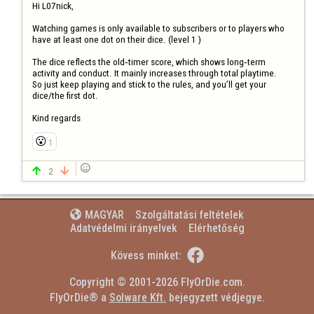
Hi L07nick,

Watching games is only available to subscribers or to players who 
have at least one dot on their dice. (level 1 ) 

The dice reflects the old‑timer score, which shows long‑term 
activity and conduct. It mainly increases through total playtime.

So just keep playing and stick to the rules, and you’ll get your 
dice/the first dot.

Kind regards
😮
1

2


Szolgáltatási feltételek
MAGYAR

Adatvédelmi irányelvek
Elérhetőség

Kövess minket:
Copyright © 2001-2026 FlyOrDie.com.
FlyOrDie® a 
Solware Kft.
 bejegyzett védjegye.