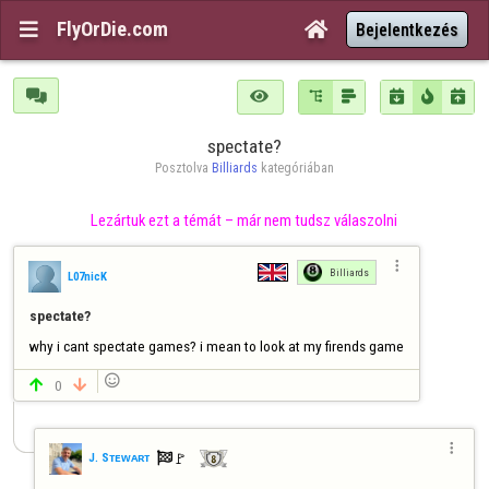
FlyOrDie.com


Bejelentkezés







spectate?
Posztolva 
Billiards
 kategóriában
Lezártuk ezt a témát – már nem tudsz válaszolni

Billiards
L07nicK
spectate?
why i cant spectate games? i mean to look at my firends game

0



🚩️
J. Sᴛᴇᴡᴀʀᴛ
