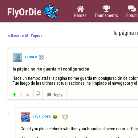



Games
Tournaments
Forum
la página 
« Back to All Topics
KRUGER
la página no me guarda mi configuración
Hace un tiempo atrás la página no me guarda mi configuración de color en
Fue luego de las ultimas actualizaciones, he limpiado el navegador y el


0


Reply
DEVELOPER
Could you please check whether your board and piece color setting