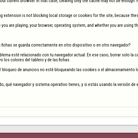
our current browser. In that case, clearing only the cache may not be enough. Ple
g extension is not blocking local storage or cookies for the site, because the
e you are playing, your browser, operating system, and whether you are using th
as fichas se guarda correctamente en otro dispositivo o en otro navegador?

oblema esté relacionado con tu navegador actual. En ese caso, borrar solo la ca
o los colores del tablero y de las fichas.

/ bloqueo de anuncios no esté bloqueando las cookies o el almacenamiento loc
o, qué navegador y sistema operativo tienes, y si estás usando la versión de e