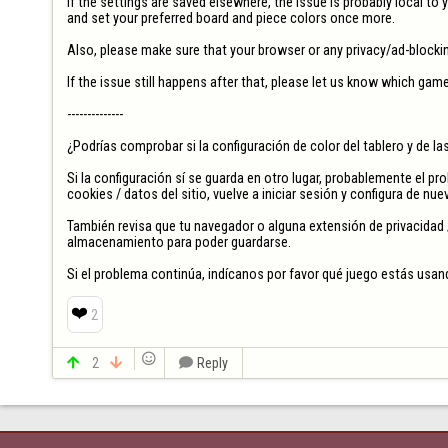
If the settings are saved elsewhere, the issue is probably local to y
and set your preferred board and piece colors once more.

Also, please make sure that your browser or any privacy/ad-blockin
If the issue still happens after that, please let us know which gam
--------------

¿Podrías comprobar si la configuración de color del tablero y de l
Si la configuración sí se guarda en otro lugar, probablemente el pr
cookies / datos del sitio, vuelve a iniciar sesión y configura de nuev
También revisa que tu navegador o alguna extensión de privacidad 
almacenamiento para poder guardarse.

Si el problema continúa, indícanos por favor qué juego estás usand
❤️
2


2


Reply