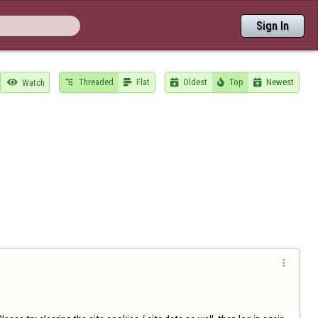
Sign In
Threaded
Flat
Oldest
Top
Newest

Watch





