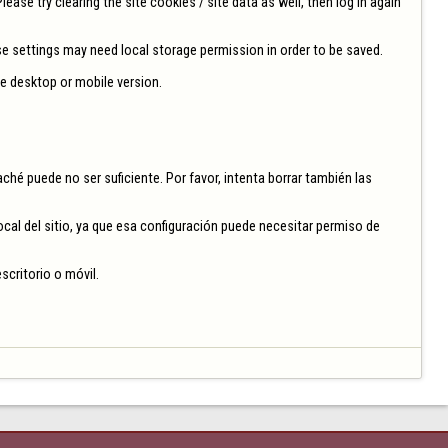
ase try clearing the site cookies / site data as well, then log in again 
se settings may need local storage permission in order to be saved.

e desktop or mobile version.

ché puede no ser suficiente. Por favor, intenta borrar también las 
al del sitio, ya que esa configuración puede necesitar permiso de 
scritorio o móvil.