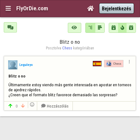
FlyOrDie.com


Bejelentkezés







Blitz o no
Posztolva 
Chess
 kategóriában

Chess
Leguleyo
Blitz o no
Últimamente estoy viendo más gente interesada en apostar en torneos 
de ajedrez rápidos.

¿Creen que el formato blitz favorece demasiado las sorpresas?

0
Hozzászólás


