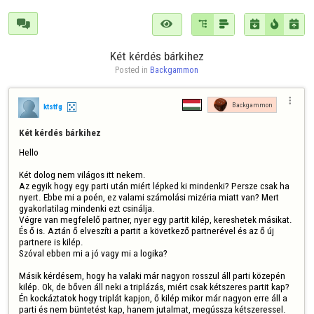







Két kérdés bárkihez
Posted in 
Backgammon

Backgammon
ktstfg
Két kérdés bárkihez
Hello

Két dolog nem világos itt nekem. 

Az egyik hogy egy parti után miért lépked ki mindenki? Persze csak ha 
nyert. Ebbe mi a poén, ez valami számolási mizéria miatt van? Mert 
gyakorlatilag mindenki ezt csinálja. 

Végre van megfelelő partner, nyer egy partit kilép, kereshetek másikat. 
És ő is. Aztán ő elveszíti a partit a következő partnerével és az ő új 
partnere is kilép.

Szóval ebben mi a jó vagy mi a logika?

Másik kérdésem, hogy ha valaki már nagyon rosszul áll parti közepén 
kilép. Ok, de bőven áll neki a triplázás, miért csak kétszeres partit kap?  
Én kockáztatok hogy triplát kapjon, ő kilép mikor már nagyon erre áll a 
parti és nem büntetést kap, hanem jutalmat, megússza kétszeressel.
