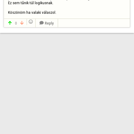
Ez sem tűnik túl logikusnak.

Köszönöm ha valaki válaszol.

0
Reply


