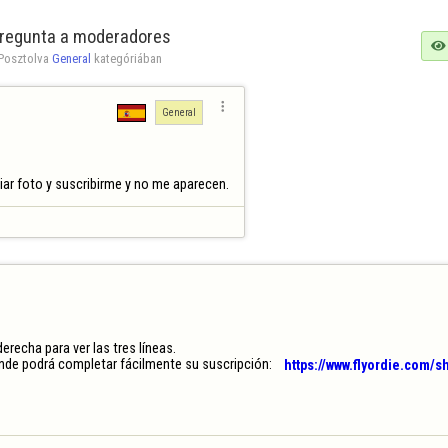
regunta a moderadores

Posztolva 
General
 kategóriában

General
biar foto y suscribirme y no me aparecen.
recha para ver las tres líneas. 

nde podrá completar fácilmente su suscripción:    
https://www.flyordie.com/