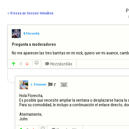
P
« Vissza az összes témához
🌷Florecita
Pregunta a moderadores
No me aparecen las tres barritas en mi nick, quiero ver mi avance, cam


-1


Hozzászólás

🚩️
J. Sᴛᴇᴡᴀʀᴛ
Hola Florecita, 

Es posible que necesite ampliar la ventana o desplazarse hacia la de
Para su comodidad, le incluyo a continuación el enlace directo, do
Atentamente, 

John
