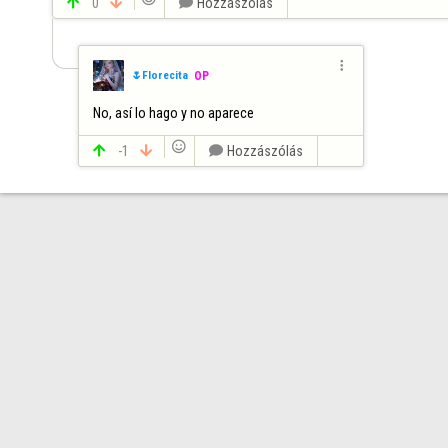

0


Hozzászólás

🌷Florecita
OP
No, así lo hago y no aparece


-1


Hozzászólás