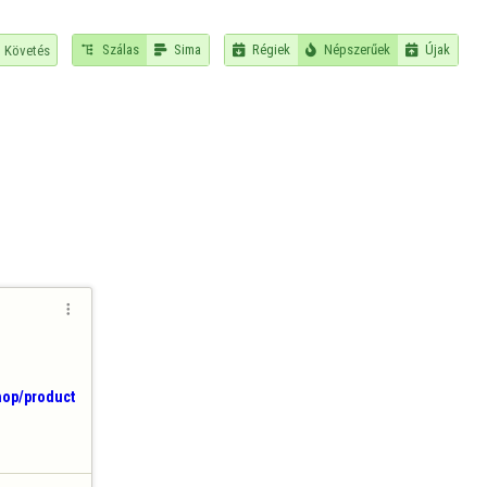
Szálas
Sima
Régiek
Népszerűek
Újak
Követés






shop/product