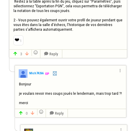
 Restez à la table après la fin du jeu, cliquez sur “Paramètres”, puis 
sélectionnez “Exportation PGN”, cela vous permettra de télécharger 
la notation de tous les coups joués.

2 - Vous pouvez également ouvrir votre profil de joueur pendant que 
vous êtes dans la salle d’échecs, l’historique de vos dernières 
parties s’affichera automatiquement.
❤️
1

3
Reply




Mich74266
OP
Bonjour

je voulais revoir mes coups joués le lendemain, mais trop tard ?!

merci

0
Reply



