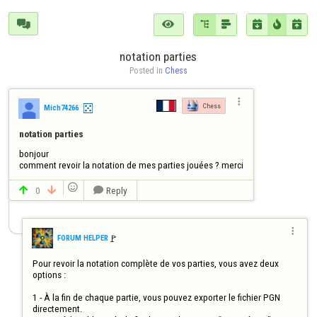







notation parties
Posted in 
Chess

Chess
Mich74266
notation parties
bonjour

comment revoir la notation de mes parties jouées ? merci

0
Reply




🚩️
FORUM HELPER
Pour revoir la notation complète de vos parties, vous avez deux 
options :

1 - À la fin de chaque partie, vous pouvez exporter le fichier PGN 
directement.
