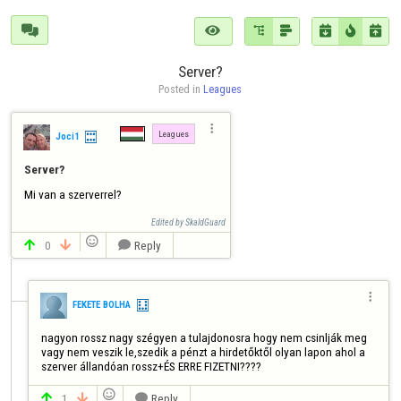







Server?
Posted in 
Leagues

Leagues
Joci1
Server?
Mi van a szerverrel?
Edited by SkaldGuard

0
Reply




FEKETE BOLHA
nagyon rossz nagy szégyen a tulajdonosra hogy nem csinlják meg 
vagy nem veszik le,szedik a pénzt a hirdetőktől olyan lapon ahol a 
szerver állandóan rossz+ÉS ERRE FIZETNI????

1
Reply


