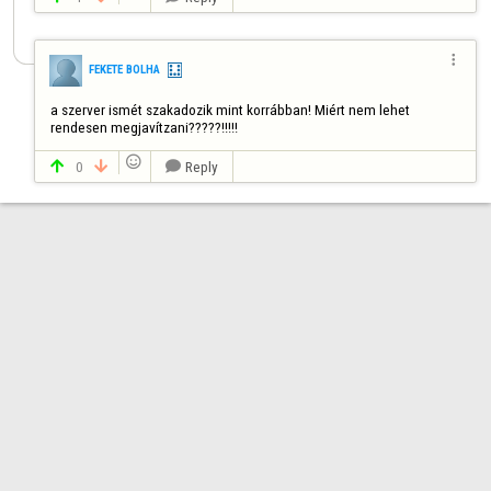

FEKETE BOLHA
a szerver ismét szakadozik mint korrábban! Miért nem lehet 
rendesen megjavítzani?????!!!!!

0
Reply


