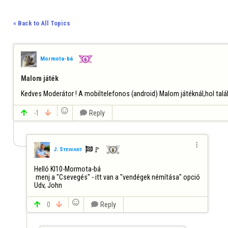
« Back to All Topics
Mormota-bá
Malom játék
Kedves Moderátor ! A mobiltelefonos (android) Malom játéknál,hol tal


-1


Reply


🚩️
J. Sᴛᴇᴡᴀʀᴛ
Helló Kl10-Mormota-bá

 menj a "Csevegés" - itt van a "vendégek némítása" opció

Udv, John


0


Reply