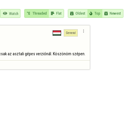
Threaded
Flat
Oldest
Top
Newest

Watch






General
 csak az asztali gépes verziónál. Köszönöm szépen.