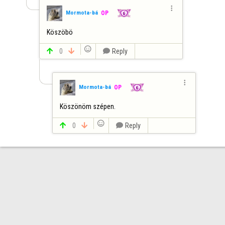

Mormota-bá
OP
Köszöbö


0


Reply

Mormota-bá
OP
Köszönöm szépen.


0


Reply