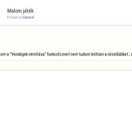
Malom játék
Posted in 
General
álom a "Vendégek némítása" funkciót,mert nem tudom letiltani a nézelődőket ;