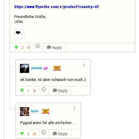
https://www.flyordie.com/s/product?country=AT
Freundliche Grüße,

John
❤️
1

2
Reply




jakob66
OP
ok Danke, Ist aber schwach von euch ;)

1
Reply




Kulle
Paypal wäre für alle einfacher....

0
Reply


