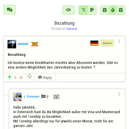







Bezahlung
Posted in 
General

General
jakob66
Bezahlung
Ich besitze keine Kreditkarten möchte aber Abonennt werden. Gibt es 
eine andere Möglichkeit den Jahresbeitrag zu leisten  ?

0
Reply




🚩️
J. Sᴛᴇᴡᴀʀᴛ

Hallo jakob66,

in Österreich hast du die Möglichkeit außer mit Visa und Mastercard 
auch mit 1onebip zu bezahlen. 

Mit 1onebip allerdings nur für jeweils einen Monat, nicht für ein 
ganzes Jahr. 
