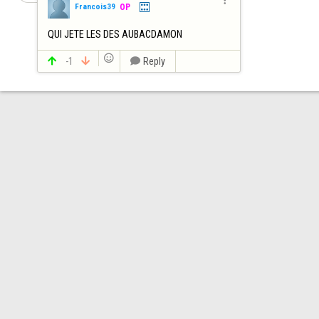

Francois39
OP
QUI JETE LES DES AUBACDAMON


-1


Reply