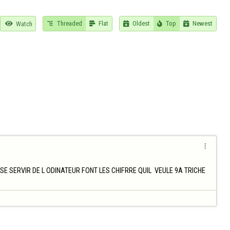
Threaded
Flat
Oldest
Top
Newest

Watch






 SERVIR DE L ODINATEUR FONT LES CHIFRRE QUIL  VEULE 9A TRICHE 