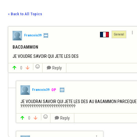
« Back to All Topics

General
Francois39
BACDAMMON
JE VOUDRE SAVOIR QUI JETE LES DES


0


Reply
Francois39
OP
JE VOUDRAI SAVOIR QUI JETE LES DES AU BAGAMMON PARCEQUE   
??????????????????????????????


0


Reply