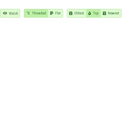
Threaded
Flat
Oldest
Top
Newest

Watch




