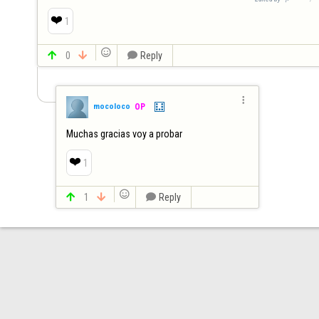
❤️
1


0


Reply

mocoloco
OP
Muchas gracias voy a probar
❤️
1


1


Reply