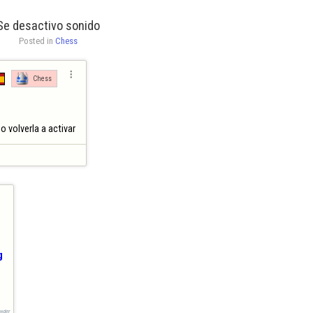
Se desactivo sonido
Posted in 
Chess

Chess
 volverla a activar
g
ᶰᵈᵉʳ