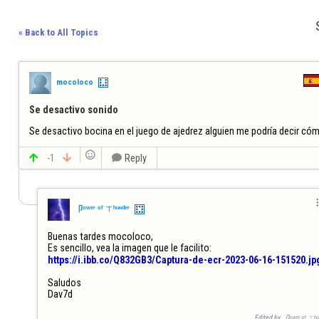
« Back to All Topics
mocoloco
Se desactivo sonido
Se desactivo bocina en el juego de ajedrez alguien me podría decir cómo


-1


Reply

卩ᵒʷᵉʳ ᵒᶠ ㄒʰᵘᶰᵈᵉʳ
Buenas tardes mocoloco,

https://i.ibb.co/Q832GB3/Captura-de-ecr-2023-06-16-151520.jp
Saludos

Dav7d
Edited by 卩ᵒʷᵉʳ ᵒᶠ ㄒʰᵘ