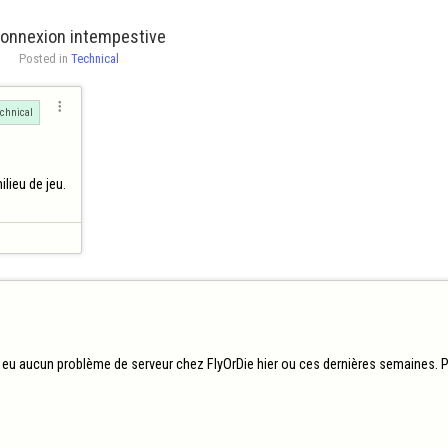
onnexion intempestive
Posted in 
Technical

chnical
ieu de jeu.

a eu aucun problème de serveur chez FlyOrDie hier ou ces dernières semaines. P