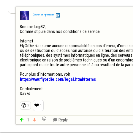
卩ᵒʷᵉʳ ᵒᶠ ㄒʰᵘᶰᵈᵉʳ
Bonsoir luigi82,

Comme stipulé dans nos conditions de service :

Internet

FlyOrDie n'assume aucune responsabilité en cas d'erreur, d'omissio
ou de destruction ou d'accès non autorisé ou d'altération des en
téléphoniques, des systèmes informatiques en ligne, des serveurs o
électronique en raison de problèmes techniques ou d'un encombrem
participant ou de toute autre personne lié à ou résultant de la par
https://www.flyordie.com/legal.html#terms
Cordialement

Dav7d
❤️
😮
2
1


1


Reply