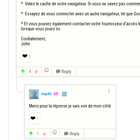
*  Videz le cache de votre navigateur. Si vous ne savez pas comme
*  Essayez de vous connecter avec un autre navigateur, tel que Goo
* Et vous pouvez également contacter votre fournisseur d'accès I
lorsque vous jouez ici.

Cordialement,

John
❤️
2


4


Reply

luigi82
OP
Merci pour la réponse je vais voir de mon côté
❤️
1


1


Reply