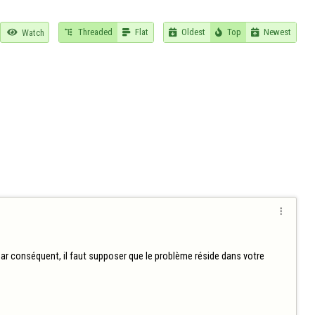
Threaded
Flat
Oldest
Top
Newest

Watch






ar conséquent, il faut supposer que le problème réside dans votre 