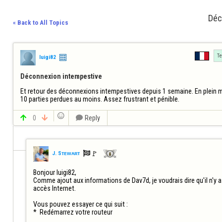
Déc
« Back to All Topics
Te
luigi82
Déconnexion intempestive
Et retour des déconnexions intempestives depuis 1 semaine. En plein mil
10 parties perdues au moins. Assez frustrant et pénible.


0


Reply

🚩️
J. Sᴛᴇᴡᴀʀᴛ
Bonjour luigi82, 

Comme ajout aux informations de Dav7d, je voudrais dire qu'il n'y 
accès Internet.

Vous pouvez essayer ce qui suit :

*  Redémarrez votre routeur
