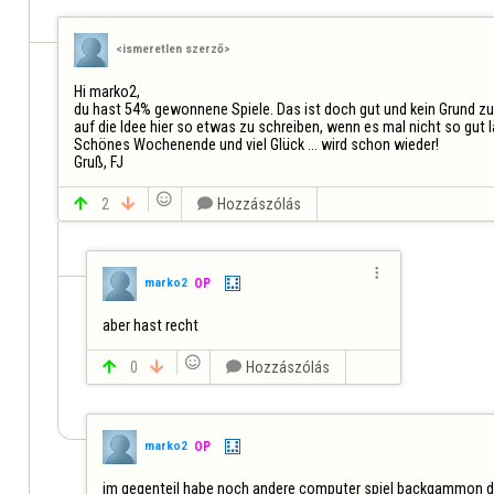
<ismeretlen szerző>
Hi marko2,

du hast 54% gewonnene Spiele. Das ist doch gut und kein Grund zum
auf die Idee hier so etwas zu schreiben, wenn es mal nicht so gut lä
Schönes Wochenende und viel Glück ... wird schon wieder!

Gruß, FJ


2


Hozzászólás

marko2
OP
aber hast recht


0


Hozzászólás
marko2
OP
im gegenteil habe noch andere computer spiel backgammon da si