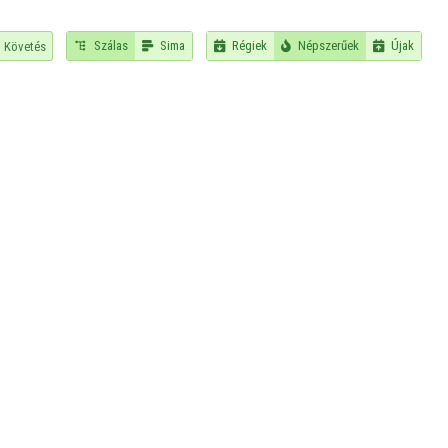
Szálas
Sima
Régiek
Népszerűek
Újak
Követés




