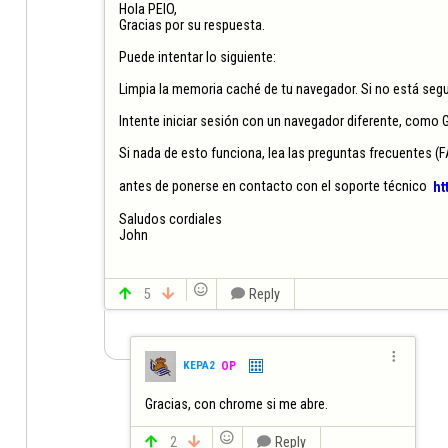
Hola PEIO,

Gracias por su respuesta.

Puede intentar lo siguiente:

Limpia la memoria caché de tu navegador. Si no está seg
Intente iniciar sesión con un navegador diferente, como G
Si nada de esto funciona, lea las preguntas frecuentes (F
antes de ponerse en contacto con el soporte técnico  
ht
Saludos cordiales

John


5


Reply

KEPA2
OP
Gracias, con chrome si me abre.


2


Reply