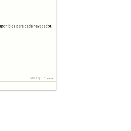
sponibles para cada navegador.

Edited by J. Sᴛᴇᴡᴀʀᴛ