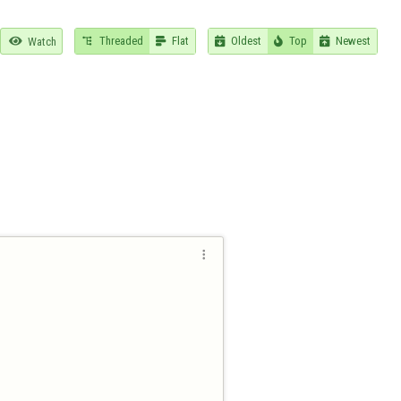
Threaded
Flat
Oldest
Top
Newest

Watch





