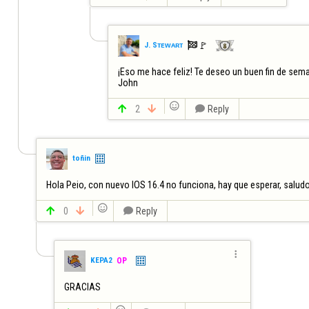

🚩️
J. Sᴛᴇᴡᴀʀᴛ
¡Eso me hace feliz! Te deseo un buen fin de sema
John


2


Reply
toñin
Hola Peio, con nuevo IOS 16.4 no funciona, hay que esperar, salud


0


Reply

KEPA2
OP
GRACIAS