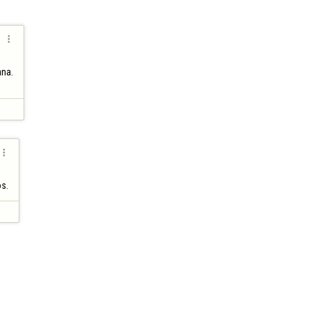

na.


os.