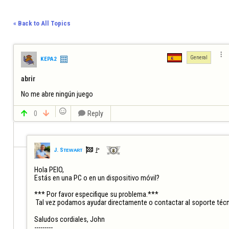
« Back to All Topics

General
KEPA2
abrir
No me abre ningún juego


0


Reply

🚩️
J. Sᴛᴇᴡᴀʀᴛ
Hola PEIO,

Estás en una PC o en un dispositivo móvil?

*** Por favor especifique su problema.***

 Tal vez podamos ayudar directamente o contactar al soporte técn
Saludos cordiales, John

---------
