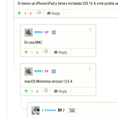
Si tienes un iPhone/iPad y tienes instalado IOS 16.4, este podría se


4


Reply

KEPA2
OP
En una MAC


1


Reply

KEPA2
OP
macOS Monterey version 12.6.4


1


Reply

🚩️
J. Sᴛᴇᴡᴀʀᴛ