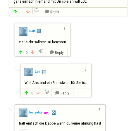
ganz einfach niemand mit Dir spielen will LOL

-1
Reply




Gott
vielleicht solltest Du beichten

0
Reply




Gott
Weil Anstand ein Fremdwort für Sie ist.

0
Reply




los gehts
OP
halt einfach die klappe wenn du keine ahnung hast