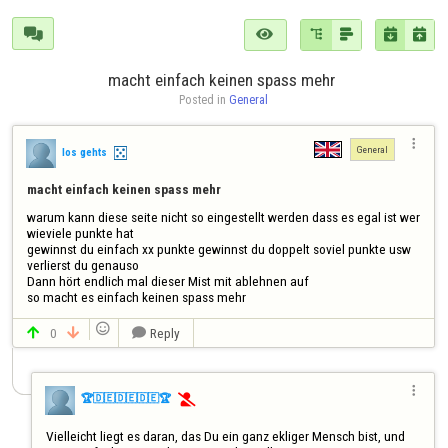






macht einfach keinen spass mehr 
Posted in 
General

General
los gehts
macht einfach keinen spass mehr 
warum kann diese seite nicht so eingestellt werden dass es egal ist wer 
wieviele punkte hat 

gewinnst du einfach xx punkte gewinnst du doppelt soviel punkte usw 

verlierst du genauso 

Dann hört endlich mal dieser Mist mit ablehnen auf 


0
Reply




🏆🇩🇪🇩🇪🇩🇪🏆

Vielleicht liegt es daran, das Du ein ganz ekliger Mensch bist, und 