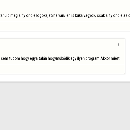
d meg a fly or die logokáját/ha van/ én is kuka vagyok, csak a fly or die az oko

sem tudom hogy egyáltalán hogyműkődik egy ilyen program.Akkor miért.