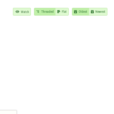
Threaded
Flat
Oldest
Newest

Watch



