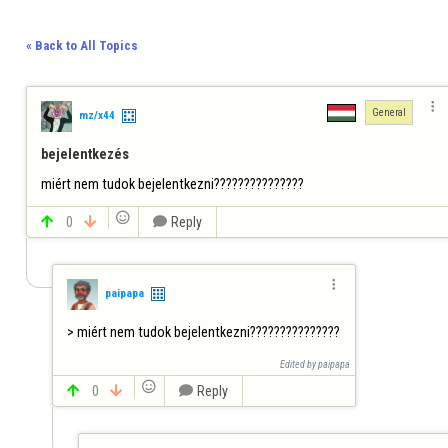
« Back to All Topics

General
mz/x44
bejelentkezés
miért nem tudok bejelentkezni???????????????


0


Reply

paipapa
> miért nem tudok bejelentkezni???????????????
Edited by paipapa


0


Reply