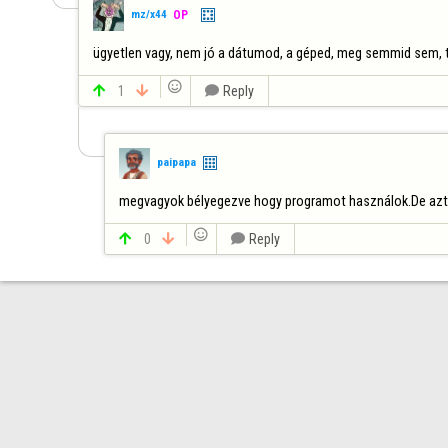
mz/x44
OP
ügyetlen vagy, nem jó a dátumod, a géped, meg semmid sem, tanul


1


Reply
paipapa
megvagyok bélyegezve hogy programot használok.De azt 


0


Reply